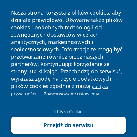
Nasza strona korzysta z plików cookies, aby
działała prawidłowo. Używamy także plików
cookies i podobnych technologii od
zewnętrznych dostawców w celach
Copyright © 2026 wiadomoscilublin.pl Wszystkie prawa
analitycznych, marketingowych i
zastrzeżone.
społecznościowych. Informacje te mogą być
przetwarzane również przez naszych
partnerów. Kontynuując korzystanie ze
Polityka
Polityka
News
Autorzy
strony lub klikając „Przechodzę do serwisu",
Prywatności
Cookies
wyrażasz zgodę na użycie dodatkowych
plików cookies zgodnie z naszą
polityką
.
.
prywatności
Zaawansowane ustawienia
Polityka Cookies
Przejdź do serwisu