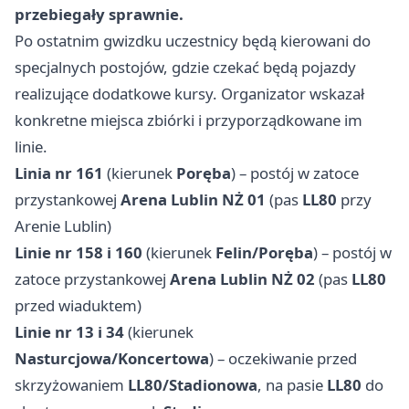
przebiegały sprawnie.
Po ostatnim gwizdku uczestnicy będą kierowani do
specjalnych postojów, gdzie czekać będą pojazdy
realizujące dodatkowe kursy. Organizator wskazał
konkretne miejsca zbiórki i przyporządkowane im
linie.
Linia nr 161
(kierunek
Poręba
) – postój w zatoce
przystankowej
Arena Lublin NŻ 01
(pas
LL80
przy
Arenie Lublin)
Linie nr 158 i 160
(kierunek
Felin/Poręba
) – postój w
zatoce przystankowej
Arena Lublin NŻ 02
(pas
LL80
przed wiaduktem)
Linie nr 13 i 34
(kierunek
Nasturcjowa/Koncertowa
) – oczekiwanie przed
skrzyżowaniem
LL80/Stadionowa
, na pasie
LL80
do