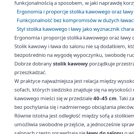
funkcjonalnością a sposobem, w jaki naprawdę korzy
Ergonomia i proporcje stolika kawowego oraz ła
Funkcjonalność bez kompromisów w dużych ławach
Styl stolika kawowego i ławy jako wyznacznik cha
Ergonomia i proporcje stolika kawowego oraz ław
Stolik kawowy i ława do salonu nie są dodatkiem, kt
bezpośrednio na wygodę wypoczynku, swobodę ruchu 
Dobrze dobrany
stolik kawowy
porządkuje przestrz
przeszkadzać.
W praktyce najważniejsza jest relacja między wysok
sofach, których siedzisko znajduje się na wysokości
kawowego mieści się w przedziale
40–45 cm
. Taki 
bez pochylania się i nadmiernego obciążania pleców
Równie istotna jest odległość między sofą a stolik
umożliwia swobodne przejście, a jednocześnie sprawi
salonach często sprawdzają się
ławy do salonu
o wi