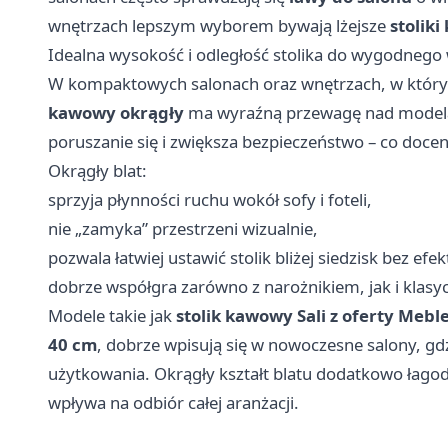
wnętrzach lepszym wyborem bywają lżejsze
stolik
Idealna wysokość i odległość stolika do wygodneg
W kompaktowych salonach oraz wnętrzach, w któryc
kawowy okrągły
ma wyraźną przewagę nad modelam
poruszanie się i zwiększa bezpieczeństwo – co docen
Okrągły blat:
sprzyja płynności ruchu wokół sofy i foteli,
nie „zamyka” przestrzeni wizualnie,
pozwala łatwiej ustawić stolik bliżej siedzisk bez efek
dobrze współgra zarówno z narożnikiem, jak i klasy
Modele takie jak
stolik kawowy Sali z oferty Meb
40 cm
, dobrze wpisują się w nowoczesne salony, gd
użytkowania. Okrągły kształt blatu dodatkowo łagodz
wpływa na odbiór całej aranżacji.