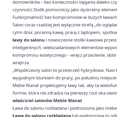
domowników – bez konieczności sięgania daleko czy
czynności.Stolik pomocniczy jako dyskretny elemen
Funkcjonalność bez kompromisów w dużych ławach 
Salon coraz rzadziej jest wyłącznie strefą „do oglą
rytm dnia: poranną kawę, pracę z laptopem, spotkan
ławy do salonu
i nowoczesne stoliki kawowe przesta
inteligentnych, wielozadaniowych elementów wyposa
kompromisu estetycznego – wręcz przeciwnie, dob
wnętrza.
„Współczesny salon to przestrzeń hybrydowa. Nasi kl
wygodnym biurkiem do pracy, po południu miejscem 
Meble Wanat projektujemy ławy tak, aby ta wielofun
formie, która nie zdradza na pierwszy rzut oka swo
właściciel salonów Meble Wanat
Ława do salonu rozkładana i podnoszona jako mebel
Ława do salonu rozkładana
lub podnoszona to od