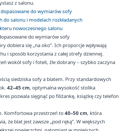
stasz z salonu.
wy dopasowane do wymiarów sofy
 do salonu i modelach rozkładanych
rakteru nowoczesnego salonu
y dopasowane do wymiarów sofy
óry dobiera się „na oko”. Ich proporcje wpływają
i sposób korzystania z całej strefy dziennej.
eń wokół sofy i foteli, źle dobrany – szybko zaczyna
ością siedziska sofy a blatem. Przy standardowych
 ok.
42–45 cm
, optymalna wysokość stolika
zakres pozwala sięgnąć po filiżankę, książkę czy telefon
.
iem. Komfortowa przestrzeń to
40–50 cm
, która
a, że blat jest zawsze „pod ręką”. W większych
ększej powierzchni, natomiast w mniejszych