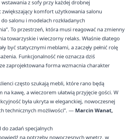
 wstawania z sofy przy każdej drobnej
t zwiększający komfort użytkowania salonu
do salonu i modelach rozkładanych
dania”. To przestrzeń, która musi reagować na zmienny
ia towarzyskie i wieczorny relaks. Właśnie dlatego
ły być statycznymi meblami, a zaczęły pełnić rolę
żenia. Funkcjonalność nie oznacza dziś
rze zaprojektowana forma wzmacnia charakter
ienci często szukają mebli, które rano będą
na kawę, a wieczorem ułatwią przyjęcie gości. W
kcyjność była ukryta w eleganckiej, nowoczesnej
ich technicznych możliwości”. —
Marcin Wanat,
 do zadań specjalnych
powiedź na potrzeby nowoczesnych wnętrz, w