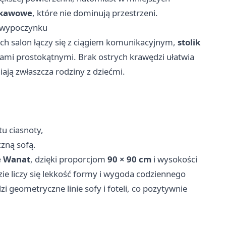
i kawowe
, które nie dominują przestrzeni.
o wypoczynku
h salon łączy się z ciągiem komunikacyjnym,
stolik
i prostokątnymi. Brak ostrych krawędzi ułatwia
iają zwłaszcza rodziny z dziećmi.
tu ciasnoty,
czną sofą.
le Wanat
, dzięki proporcjom
90 × 90 cm
i wysokości
zie liczy się lekkość formy i wygoda codziennego
i geometryczne linie sofy i foteli, co pozytywnie