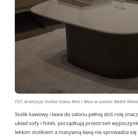
FOT. Aranżacja stolika Giano Mini i Maxi w salonie Meble Wana
Stolik kawowy i ława do salonu pełnią dziś rolę znacz
układ sofy i foteli, porządkują przestrzeń wypoczyn
lekkim stolikiem a masywną ławą nie sprowadza się