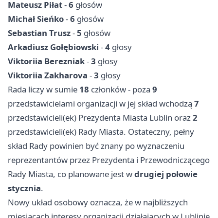
Mateusz Piłat
-
6
głosów
Michał Sieńko
-
6
głosów
Sebastian Trusz
-
5
głosów
Arkadiusz Gołębiowski
-
4
głosy
Viktoriia Berezniak
-
3
głosy
Viktoriia Zakharova
-
3
głosy
Rada liczy w sumie
18
członków - poza
9
przedstawicielami organizacji w jej skład wchodzą
7
przedstawicieli(ek) Prezydenta Miasta Lublin oraz
2
przedstawicieli(ek) Rady Miasta. Ostateczny, pełny
skład Rady powinien być znany po wyznaczeniu
reprezentantów przez Prezydenta i Przewodniczącego
Rady Miasta, co planowane jest w
drugiej połowie
stycznia
.
Nowy układ osobowy oznacza, że w najbliższych
miesiącach interesy organizacji działających w Lublinie