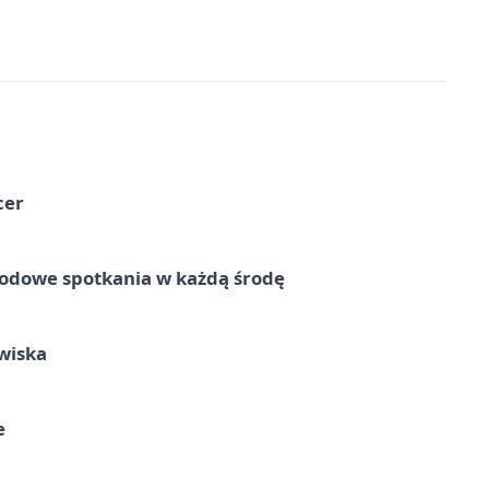
cer
rodowe spotkania w każdą środę
wiska
e