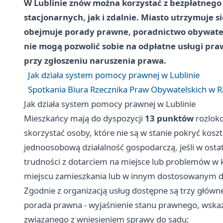
W Lublinie znów można korzystać z bezpłatneg
stacjonarnych, jak i zdalnie. Miasto utrzymuje s
obejmuje porady prawne, poradnictwo obywatelsk
nie mogą pozwolić sobie na odpłatne usługi praw
przy zgłoszeniu naruszenia prawa.
Jak działa system pomocy prawnej w Lublinie
Spotkania Biura Rzecznika Praw Obywatelskich w R
Jak działa system pomocy prawnej w Lublinie
Mieszkańcy mają do dyspozycji
13 punktów
rozlok
skorzystać osoby, które nie są w stanie pokryć kos
jednoosobową działalność gospodarczą, jeśli w osta
trudności z dotarciem na miejsce lub problemów w 
miejscu zamieszkania lub w innym dostosowanym d
Zgodnie z organizacją usług dostępne są trzy główn
porada prawna - wyjaśnienie stanu prawnego, wska
związanego z wniesieniem sprawy do sądu;