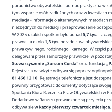
poradnictwo obywatelskie - pomoc praktyczna w zał
tym wsparcie osób zadłużonych oraz w kwestiach m
mediacja - informacje o alternatywnych metodach
niezbędnych do mediacji i przeprowadzenie postęp
W 2025 r. takich spotkań było ponad
5,7 tys.
- z cze
prawnej, a około
1,3 tys.
poradnictwa obywatelskieg
prawa cywilnego, rodzinnego i karnego. W części p
delegowani przez samorządy prawnicze, w pozostały
Stowarzyszenie „Sursum Corda”
oraz fundacja
„P
Rejestracja na wizytę odbywa się poprzez ogólnopo
81 466 12 10
. Rejestracja telefoniczna jest dostęp
powinny przygotować dokumenty dotyczące swojej
Spotkania Biura Rzecznika Praw Obywatelskich w R
Dodatkowo w Ratuszu prowadzone są przyjęcia przez
odbywa się
w każdy pierwszy czwartek miesiąca
.