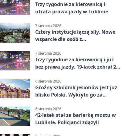
Trzy tygodnie za kierownicą i
utrata prawa jazdy w Lublinie
7 sierpnia 2026
Cztery instytucje łączą siły. Nowe
wsparcie dla osób z
niepełnosprawnościami
7 sierpnia 2026
Trzy tygodnie za kierownicą i już
bez prawa jazdy. 19-latek zebrał 23
punkty
6 sierpnia 2026
Groźny szkodnik jesionów jest już
blisko Polski. Wykryto go za
granicą
6 sierpnia 2026
42-latek stał za barierką mostu w
Lublinie. Policjanci zdążyli