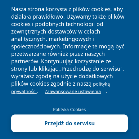
Nasza strona korzysta z plików cookies, aby
działała prawidłowo. Używamy także plików
cookies i podobnych technologii od
zewnętrznych dostawców w celach
analitycznych, marketingowych i
społecznościowych. Informacje te mogą być
Copyright © 2026 wiadomoscilublin.pl Wszystkie prawa
przetwarzane również przez naszych
zastrzeżone.
partnerów. Kontynuując korzystanie ze
strony lub klikając „Przechodzę do serwisu",
wyrażasz zgodę na użycie dodatkowych
Polityka
Polityka
News
Autorzy
plików cookies zgodnie z naszą
Prywatności
Cookies
polityką
.
.
prywatności
Zaawansowane ustawienia
Polityka Cookies
Przejdź do serwisu