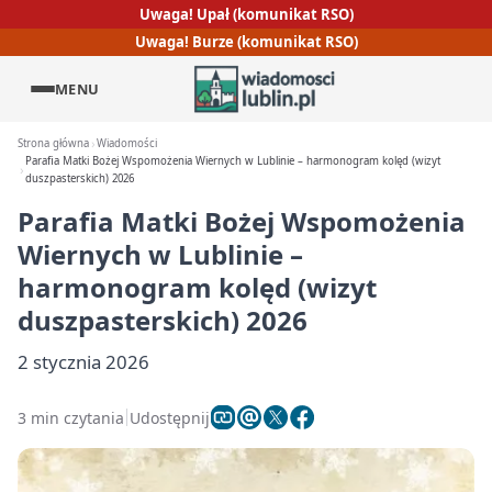
Uwaga! Upał (komunikat RSO)
Uwaga! Burze (komunikat RSO)
MENU
Strona główna
Wiadomości
Parafia Matki Bożej Wspomożenia Wiernych w Lublinie – harmonogram kolęd (wizyt
duszpasterskich) 2026
Parafia Matki Bożej Wspomożenia
Wiernych w Lublinie –
harmonogram kolęd (wizyt
duszpasterskich) 2026
2 stycznia 2026
3 min czytania
Udostępnij