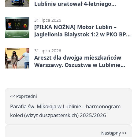
Lublinie uratował 4-letniego
chłopca
31 lipca 2026
[PIŁKA NOŻNA] Motor Lublin –
Jagiellonia Białystok 1:2 w PKO BP
Ekstraklasie. Gol w końcówce
zabrał gospodarzom remis
31 lipca 2026
Areszt dla dwojga mieszkańców
Warszawy. Oszustwa w Lublinie
miały kosztować niemal 100 tys. zł
<< Poprzedni
Parafia św. Mikołaja w Lublinie – harmonogram
kolęd (wizyt duszpasterskich) 2025/2026
Następny >>