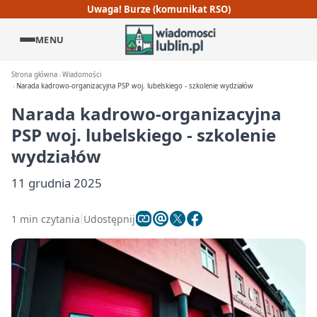
Uwaga! Burze (komunikat RSO)
MENU
Strona główna
Wiadomości
Narada kadrowo-organizacyjna PSP woj. lubelskiego - szkolenie wydziałów
Narada kadrowo-organizacyjna
PSP woj. lubelskiego - szkolenie
wydziałów
11 grudnia 2025
1 min czytania
Udostępnij