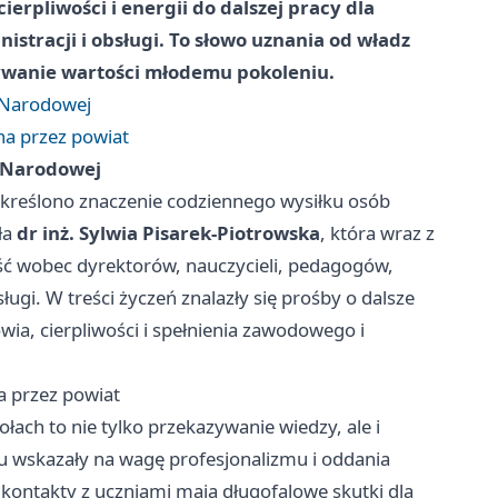
ierpliwości i energii do dalszej pracy dla
stracji i obsługi. To słowo uznania od władz
ywanie wartości młodemu pokoleniu.
i Narodowej
na przez powiat
i Narodowej
kreślono znaczenie codziennego wysiłku osób
ła
dr inż. Sylwia Pisarek-Piotrowska
, która wraz z
ść wobec dyrektorów, nauczycieli, pedagogów,
gi. W treści życzeń znalazły się prośby o dalsze
wia, cierpliwości i spełnienia zawodowego i
a przez powiat
łach to nie tylko przekazywanie wiedzy, ale i
u wskazały na wagę profesjonalizmu i oddania
 kontakty z uczniami mają długofalowe skutki dla