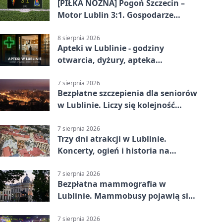
[PIŁKA NOŻNA] Pogoń Szczecin –
Motor Lublin 3:1. Gospodarze
skuteczniejsi w 3. kolejce PKO BP
Ekstraklasy
8 sierpnia 2026
Apteki w Lublinie - godziny
otwarcia, dyżury, apteka
całodobowa
7 sierpnia 2026
Bezpłatne szczepienia dla seniorów
w Lublinie. Liczy się kolejność
zgłoszeń
7 sierpnia 2026
Trzy dni atrakcji w Lublinie.
Koncerty, ogień i historia na
ulicach
7 sierpnia 2026
Bezpłatna mammografia w
Lublinie. Mammobusy pojawią się
w sześciu terminach
7 sierpnia 2026