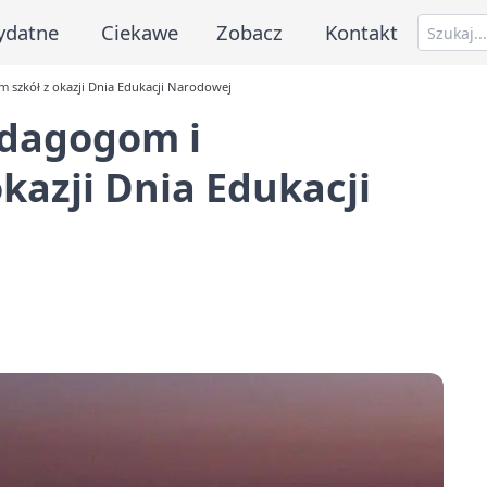
ydatne
Ciekawe
Zobacz
Kontakt
 szkół z okazji Dnia Edukacji Narodowej
edagogom i
kazji Dnia Edukacji