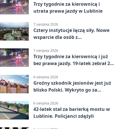
Trzy tygodnie za kierownicą i
utrata prawa jazdy w Lublinie
7 sierpnia 2026
Cztery instytucje łączą siły. Nowe
wsparcie dla osób z
niepełnosprawnościami
7 sierpnia 2026
Trzy tygodnie za kierownicą i już
bez prawa jazdy. 19-latek zebrał 23
punkty
6 sierpnia 2026
Groźny szkodnik jesionów jest już
blisko Polski. Wykryto go za
granicą
6 sierpnia 2026
42-latek stał za barierką mostu w
Lublinie. Policjanci zdążyli