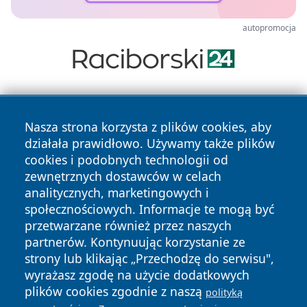
autopromocja
Nasza strona korzysta z plików cookies, aby
działała prawidłowo. Używamy także plików
cookies i podobnych technologii od
zewnętrznych dostawców w celach
Copyright © 2026 wiadomoscilublin.pl Wszystkie prawa
analitycznych, marketingowych i
zastrzeżone.
społecznościowych. Informacje te mogą być
przetwarzane również przez naszych
partnerów. Kontynuując korzystanie ze
Polityka
Polityka
News
Autorzy
strony lub klikając „Przechodzę do serwisu",
Prywatności
Cookies
wyrażasz zgodę na użycie dodatkowych
plików cookies zgodnie z naszą
polityką