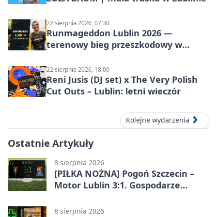
22 sierpnia 2026, 07:30
Runmageddon Lublin 2026 —
terenowy bieg przeszkodowy w
Lublinie
22 sierpnia 2026, 18:00
Reni Jusis (DJ set) x The Very Polish
Cut Outs – Lublin: letni wieczór
Kolejne wydarzenia
Ostatnie Artykuły
8 sierpnia 2026
[PIŁKA NOŻNA] Pogoń Szczecin –
Motor Lublin 3:1. Gospodarze
skuteczniejsi w 3. kolejce PKO BP
Ekstraklasy
8 sierpnia 2026