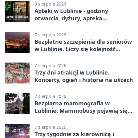
Ekstraklasy
8 sierpnia 2026
Apteki w Lublinie - godziny
otwarcia, dyżury, apteka
całodobowa
7 sierpnia 2026
Bezpłatne szczepienia dla seniorów
w Lublinie. Liczy się kolejność
zgłoszeń
7 sierpnia 2026
Trzy dni atrakcji w Lublinie.
Koncerty, ogień i historia na ulicach
7 sierpnia 2026
Bezpłatna mammografia w
Lublinie. Mammobusy pojawią się
w sześciu terminach
7 sierpnia 2026
Trzy tygodnie za kierownicą i