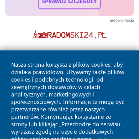
SPRAWDŹ SZCZEGÓŁY
autopromocja
Nasza strona korzysta z plików cookies, aby
działała prawidłowo. Używamy także plików
cookies i podobnych technologii od
zewnętrznych dostawców w celach
Copyright © 2026 wiadomoscilublin.pl Wszystkie prawa
analitycznych, marketingowych i
zastrzeżone.
społecznościowych. Informacje te mogą być
przetwarzane również przez naszych
partnerów. Kontynuując korzystanie ze
Polityka
Polityka
News
Autorzy
strony lub klikając „Przechodzę do serwisu",
Prywatności
Cookies
wyrażasz zgodę na użycie dodatkowych