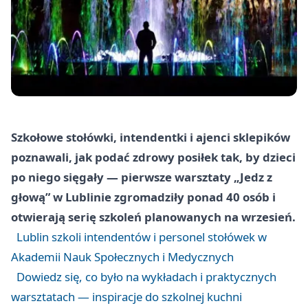
Szkołowe stołówki, intendentki i ajenci sklepików
poznawali, jak podać zdrowy posiłek tak, by dzieci
po niego sięgały — pierwsze warsztaty „Jedz z
głową” w Lublinie zgromadziły ponad 40 osób i
otwierają serię szkoleń planowanych na wrzesień.
Lublin szkoli intendentów i personel stołówek w
Akademii Nauk Społecznych i Medycznych
Dowiedz się, co było na wykładach i praktycznych
warsztatach — inspiracje do szkolnej kuchni