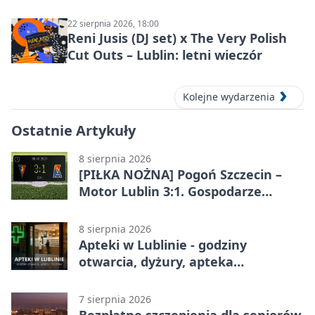
Lublinie
22 sierpnia 2026, 18:00
Reni Jusis (DJ set) x The Very Polish
Cut Outs – Lublin: letni wieczór
Kolejne wydarzenia
Ostatnie Artykuły
8 sierpnia 2026
[PIŁKA NOŻNA] Pogoń Szczecin –
Motor Lublin 3:1. Gospodarze
skuteczniejsi w 3. kolejce PKO BP
Ekstraklasy
8 sierpnia 2026
Apteki w Lublinie - godziny
otwarcia, dyżury, apteka
całodobowa
7 sierpnia 2026
Bezpłatne szczepienia dla seniorów