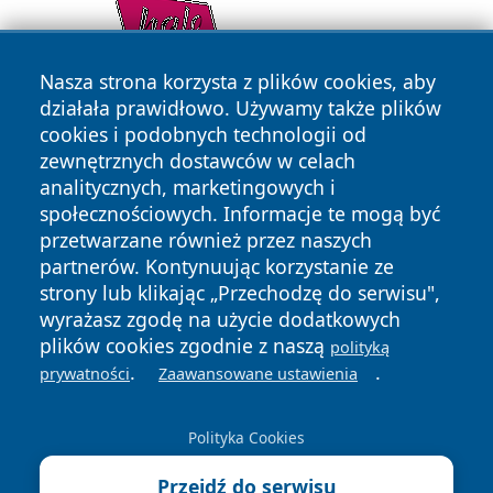
Nasza strona korzysta z plików cookies, aby
działała prawidłowo. Używamy także plików
cookies i podobnych technologii od
zewnętrznych dostawców w celach
analitycznych, marketingowych i
społecznościowych. Informacje te mogą być
przetwarzane również przez naszych
partnerów. Kontynuując korzystanie ze
Copyright © 2026 wiadomoscilublin.pl Wszystkie prawa
zastrzeżone.
strony lub klikając „Przechodzę do serwisu",
wyrażasz zgodę na użycie dodatkowych
plików cookies zgodnie z naszą
polityką
Polityka
Polityka
.
.
prywatności
Zaawansowane ustawienia
News
Autorzy
Prywatności
Cookies
Polityka Cookies
Przejdź do serwisu