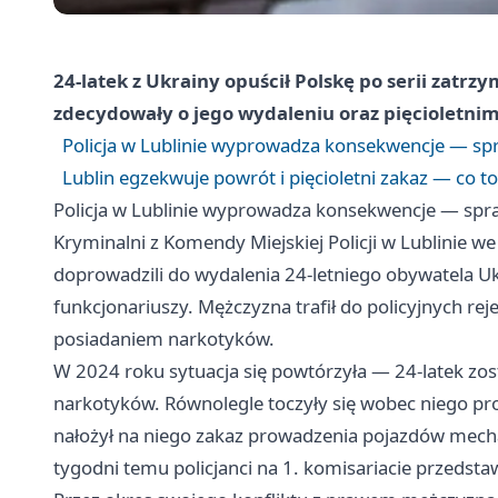
24-latek z Ukrainy opuścił Polskę po serii zatrz
zdecydowały o jego wydaleniu oraz pięcioletnim
Policja w Lublinie wyprowadza konsekwencje — sp
Lublin egzekwuje powrót i pięcioletni zakaz — co 
Policja w Lublinie wyprowadza konsekwencje — spr
Kryminalni z Komendy Miejskiej Policji w Lublinie w
doprowadzili do wydalenia 24-letniego obywatela Uk
funkcjonariuszy. Mężczyzna trafił do policyjnych re
posiadaniem narkotyków.
W 2024 roku sytuacja się powtórzyła — 24-latek zo
narkotyków. Równolegle toczyły się wobec niego p
nałożył na niego zakaz prowadzenia pojazdów mechan
tygodni temu policjanci na 1. komisariacie przedsta