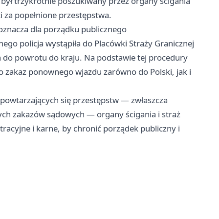
był trzykrotnie poszukiwany przez organy ścigania
 za popełnione przestępstwa.
o oznacza dla porządku publicznego
o policja wystąpiła do Placówki Straży Granicznej
 do powrotu do kraju. Na podstawie tej procedury
no zakaz ponownego wjazdu zarówno do Polski, jak i
u powtarzających się przestępstw — zwłaszcza
ch zakazów sądowych — organy ścigania i straż
acyjne i karne, by chronić porządek publiczny i