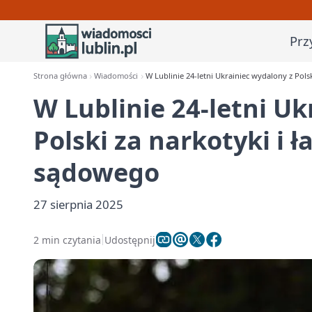
Prz
Strona główna
Wiadomości
W Lublinie 24-letni Ukrainiec wydalony z Pols
W Lublinie 24-letni Uk
Polski za narkotyki i 
sądowego
27 sierpnia 2025
2 min czytania
Udostępnij