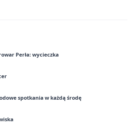
rowar Perła: wycieczka
cer
rodowe spotkania w każdą środę
wiska