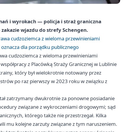
ymań i wyrokach — policja i straż graniczna
 zakazie wjazdu do strefy Schengen.
rawa cudzoziemca z wieloma przewinieniami
to oznacza dla porządku publicznego
awa cudzoziemca z wieloma przewinieniami
e współpracy z Placówką Straży Granicznej w Lublinie
rainy, który był wielokrotnie notowany przez
jestrów po raz pierwszy w 2023 roku w związku z
stał zatrzymany dwukrotnie za ponowne posiadanie
rocedury związane z wykroczeniami drogowymi; sąd
icznych, którego także nie przestrzegał. Kilka
wili mu kolejne zarzuty związane z tym naruszeniem.