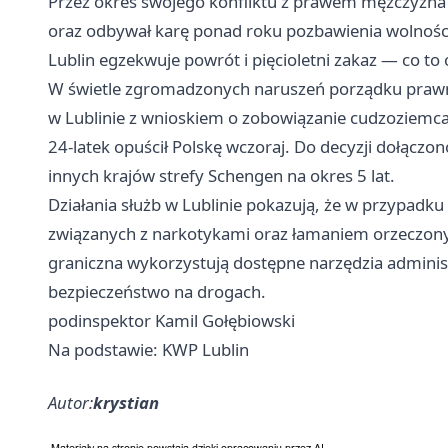
Przez okres swojego konfliktu z prawem mężczyzna 
oraz odbywał karę ponad roku pozbawienia wolności
Lublin egzekwuje powrót i pięcioletni zakaz — co t
W świetle zgromadzonych naruszeń porządku prawneg
w Lublinie z wnioskiem o zobowiązanie cudzoziemca
24-latek opuścił Polskę wczoraj. Do decyzji dołączo
innych krajów strefy Schengen na okres 5 lat.
Działania służb w Lublinie pokazują, że w przypadk
związanych z narkotykami oraz łamaniem orzeczony
graniczna wykorzystują dostępne narzędzia administr
bezpieczeństwo na drogach.
podinspektor Kamil Gołębiowski
Na podstawie: KWP Lublin
Autor:
krystian