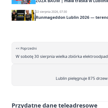
ZUZA BAUM | mała traska w Lublini
22 sierpnia 2026, 07:30
Runmageddon Lublin 2026 — tereno
<< Poprzedni
W sobotę 30 sierpnia wielka zbiórka elektroodpad
Lublin pielęgnuje 875 drzew
Przydatne dane teleadresowe