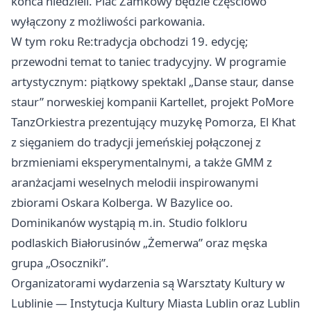
końca niedzieli. Plac Zamkowy będzie częściowo
wyłączony z możliwości parkowania.
W tym roku Re:tradycja obchodzi 19. edycję;
przewodni temat to taniec tradycyjny. W programie
artystycznym: piątkowy spektakl „Danse staur, danse
staur” norweskiej kompanii Kartellet, projekt PoMore
TanzOrkiestra prezentujący muzykę Pomorza, El Khat
z sięganiem do tradycji jemeńskiej połączonej z
brzmieniami eksperymentalnymi, a także GMM z
aranżacjami weselnych melodii inspirowanymi
zbiorami Oskara Kolberga. W Bazylice oo.
Dominikanów wystąpią m.in. Studio folkloru
podlaskich Białorusinów „Żemerwa” oraz męska
grupa „Osoczniki”.
Organizatorami wydarzenia są Warsztaty Kultury w
Lublinie — Instytucja Kultury Miasta Lublin oraz Lublin