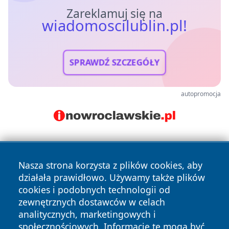
Zareklamuj się na
wiadomoscilublin.pl!
SPRAWDŹ SZCZEGÓŁY
autopromocja
Nasza strona korzysta z plików cookies, aby
działała prawidłowo. Używamy także plików
cookies i podobnych technologii od
zewnętrznych dostawców w celach
Copyright © 2026 wiadomoscilublin.pl Wszystkie prawa
analitycznych, marketingowych i
zastrzeżone.
społecznościowych. Informacje te mogą być